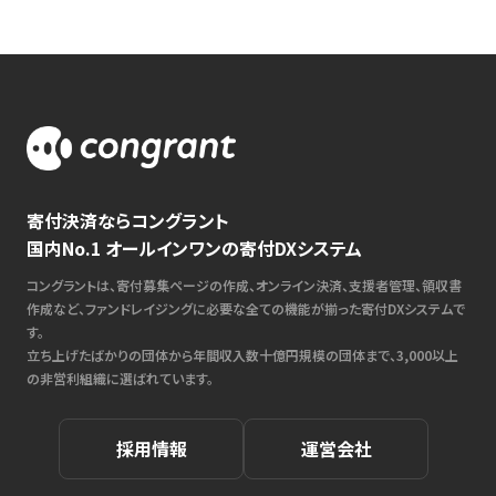
寄付決済ならコングラント
国内No.1 オールインワンの寄付DXシステム
コングラントは、寄付募集ページの作成、オンライン決済、支援者管理、領収書
作成など、ファンドレイジングに必要な全ての機能が揃った寄付DXシステムで
す。
立ち上げたばかりの団体から年間収入数十億円規模の団体まで、3,000以上
の非営利組織に選ばれています。
採用情報
運営会社