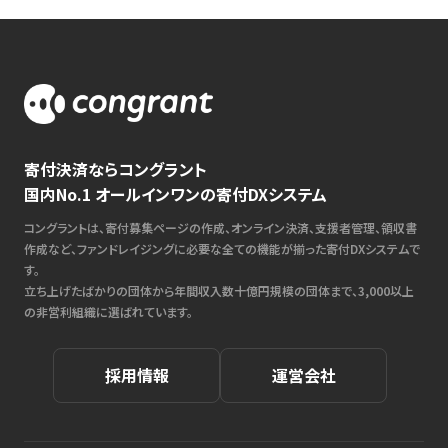
寄付決済ならコングラント
国内No.1 オールインワンの寄付DXシステム
コングラントは、寄付募集ページの作成、オンライン決済、支援者管理、領収書
作成など、ファンドレイジングに必要な全ての機能が揃った寄付DXシステムで
す。
立ち上げたばかりの団体から年間収入数十億円規模の団体まで、3,000以上
の非営利組織に選ばれています。
採用情報
運営会社