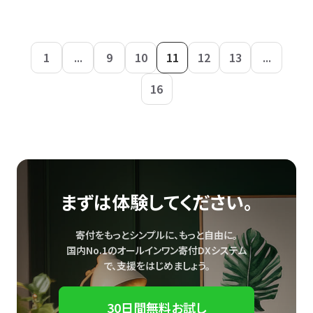
1
...
9
10
11
12
13
...
16
まずは体験してください。
寄付をもっとシンプルに、もっと自由に。
国内No.1のオールインワン寄付DXシステム
で、
支援をはじめましょう。
30日間無料お試し