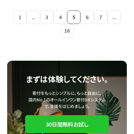
1
...
3
4
5
6
7
...
16
まずは体験してください。
寄付をもっとシンプルに、もっと自由に。
国内No.1のオールインワン寄付DXシステム
で、
支援をはじめましょう。
30日間無料お試し