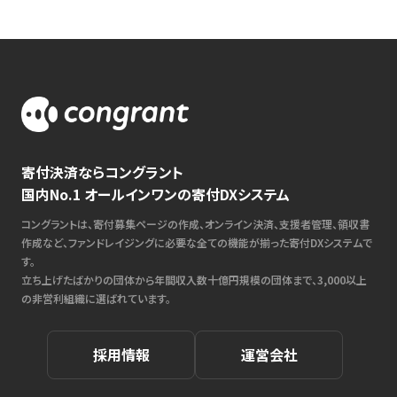
寄付決済ならコングラント
国内No.1 オールインワンの寄付DXシステム
コングラントは、寄付募集ページの作成、オンライン決済、支援者管理、領収書
作成など、ファンドレイジングに必要な全ての機能が揃った寄付DXシステムで
す。
立ち上げたばかりの団体から年間収入数十億円規模の団体まで、3,000以上
の非営利組織に選ばれています。
採用情報
運営会社