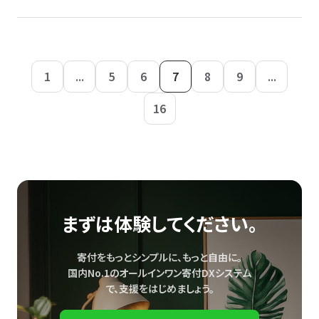
1
...
5
6
7
8
9
...
16
まずは体験してください。
寄付をもっとシンプルに、もっと自由に。
国内No.1のオールインワン寄付DXシステム
で、
支援をはじめましょう。