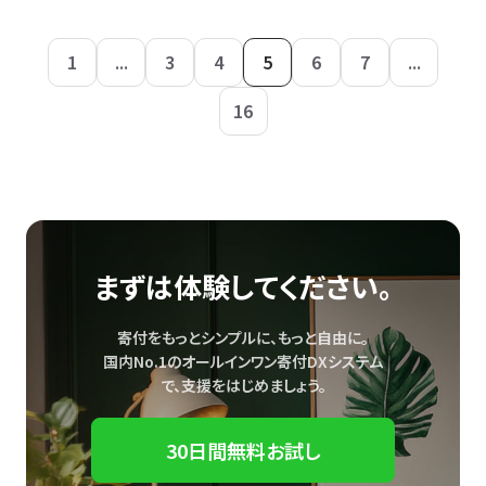
1
...
3
4
5
6
7
...
16
まずは体験してください。
寄付をもっとシンプルに、もっと自由に。
国内No.1のオールインワン寄付DXシステム
で、
支援をはじめましょう。
30日間無料お試し