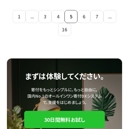
1
...
3
4
5
6
7
...
16
まずは体験してください。
寄付をもっとシンプルに、もっと自由に。
国内No.1のオールインワン寄付DXシステム
で、
支援をはじめましょう。
30日間無料お試し