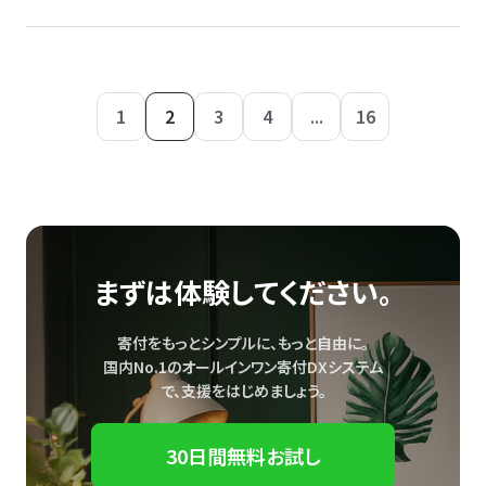
1
2
3
4
...
16
まずは体験してください。
寄付をもっとシンプルに、もっと自由に。
国内No.1のオールインワン寄付DXシステム
で、
支援をはじめましょう。
30日間無料お試し