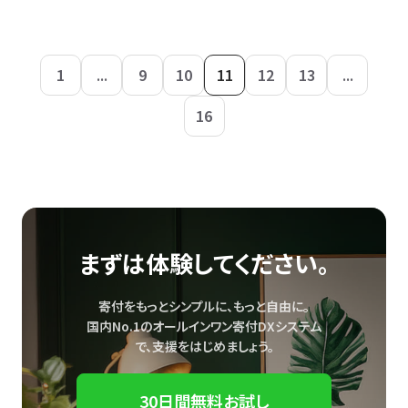
1
...
9
10
11
12
13
...
16
まずは体験してください。
寄付をもっとシンプルに、もっと自由に。
国内No.1のオールインワン寄付DXシステム
で、
支援をはじめましょう。
30日間無料お試し