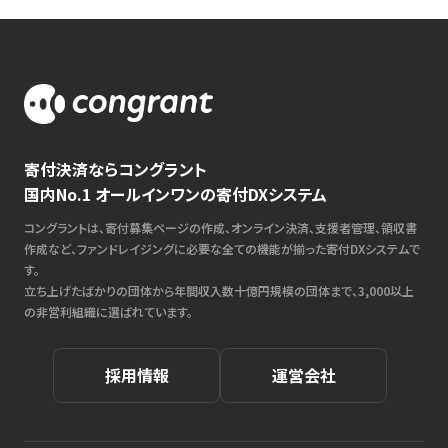
寄付決済ならコングラント
国内No.1 オールインワンの寄付DXシステム
コングラントは、寄付募集ページの作成、オンライン決済、支援者管理、領収書
作成など、ファンドレイジングに必要な全ての機能が揃った寄付DXシステムで
す。
立ち上げたばかりの団体から年間収入数十億円規模の団体まで、3,000以上
の非営利組織に選ばれています。
採用情報
運営会社