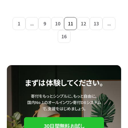
1
...
9
10
11
12
13
...
16
まずは体験してください。
寄付をもっとシンプルに、もっと自由に。
国内No.1のオールインワン寄付DXシステム
で、
支援をはじめましょう。
30日間無料お試し