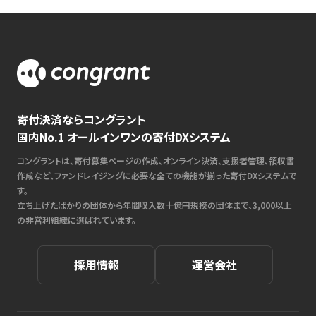
寄付決済ならコングラント
国内No.1 オールインワンの寄付DXシステム
コングラントは、寄付募集ページの作成、オンライン決済、支援者管理、領収書
作成など、ファンドレイジングに必要な全ての機能が揃った寄付DXシステムで
す。
立ち上げたばかりの団体から年間収入数十億円規模の団体まで、3,000以上
の非営利組織に選ばれています。
採用情報
運営会社