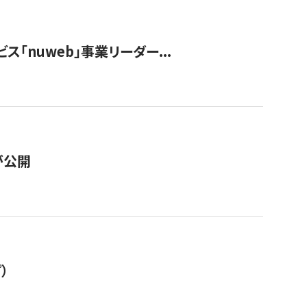
ス「nuweb」事業リーダー...
が公開
）