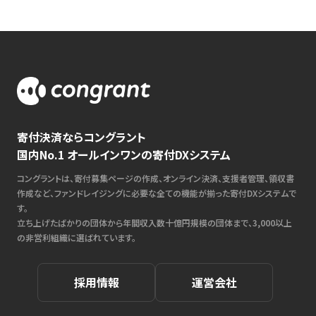
寄付決済ならコングラント
国内No.1 オールインワンの寄付DXシステム
コングラントは、寄付募集ページの作成、オンライン決済、支援者管理、領収書
作成など、ファンドレイジングに必要な全ての機能が揃った寄付DXシステムで
す。
立ち上げたばかりの団体から年間収入数十億円規模の団体まで、3,000以上
の非営利組織に選ばれています。
採用情報
運営会社