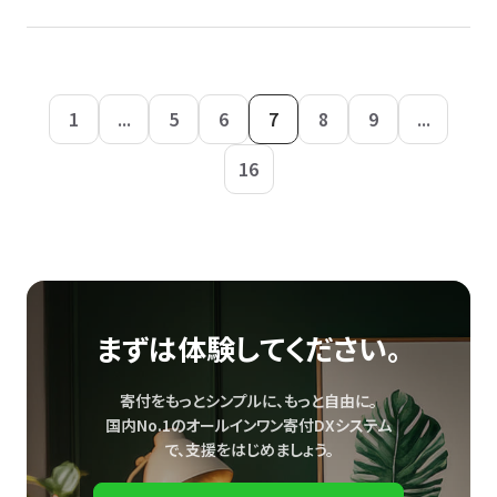
1
...
5
6
7
8
9
...
16
まずは体験してください。
寄付をもっとシンプルに、もっと自由に。
国内No.1のオールインワン寄付DXシステム
で、
支援をはじめましょう。