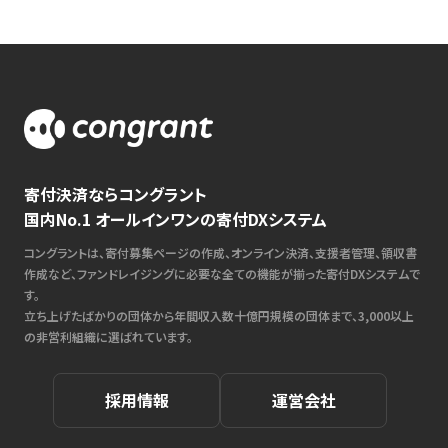
寄付決済ならコングラント
国内No.1 オールインワンの寄付DXシステム
コングラントは、寄付募集ページの作成、オンライン決済、支援者管理、領収書
作成など、ファンドレイジングに必要な全ての機能が揃った寄付DXシステムで
す。
立ち上げたばかりの団体から年間収入数十億円規模の団体まで、3,000以上
の非営利組織に選ばれています。
採用情報
運営会社