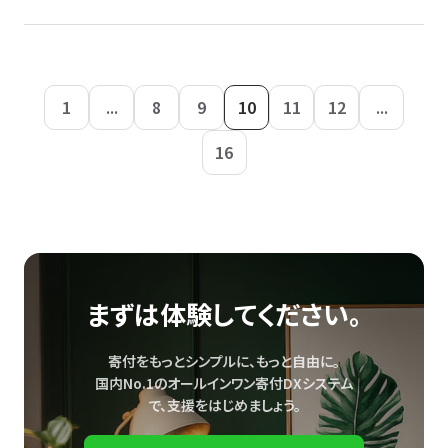
1
...
8
9
10
11
12
...
16
まずは体験してください。
寄付をもっとシンプルに、もっと自由に。
国内No.1のオールインワン寄付DXシステム
で、
支援をはじめましょう。