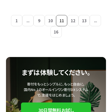
1
...
9
10
11
12
13
...
16
まずは体験してください。
寄付をもっとシンプルに、もっと自由に。
国内No.1のオールインワン寄付DXシステム
で、
支援をはじめましょう。
30日間無料お試し