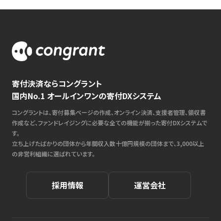
寄付決済ならコングラント
国内No.1 オールインワンの寄付DXシステム
コングラントは、寄付募集ページの作成、オンライン決済、支援者管理、領収書
作成など、ファンドレイジングに必要な全ての機能が揃った寄付DXシステムで
す。
立ち上げたばかりの団体から年間収入数十億円規模の団体まで、3,000以上
の非営利組織に選ばれています。
採用情報
運営会社