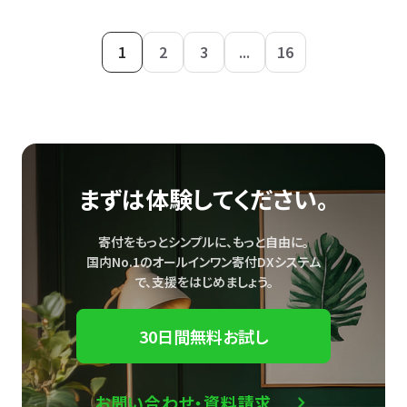
1
2
3
...
16
まずは体験してください。
寄付をもっとシンプルに、もっと自由に。
国内No.1のオールインワン寄付DXシステム
で、
支援をはじめましょう。
30日間無料お試し
お問い合わせ・資料請求