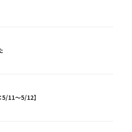
た
11～5/12】