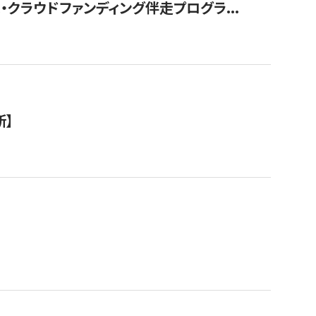
クラウドファンディング伴走プログラ...
新】