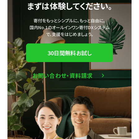
まずは体験してください。
寄付をもっとシンプルに、もっと自由に。
国内No.1のオールインワン寄付DXシステム
で、
支援をはじめましょう。
30日間無料お試し
お問い合わせ・資料請求