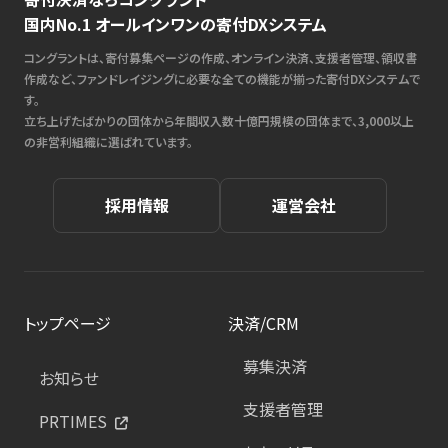
国内No.1 オールインワンの寄付DXシステム
コングラントは、寄付募集ページの作成、オンライン決済、支援者管理、領収書
作成など、ファンドレイジングに必要な全ての機能が揃った寄付DXシステムで
す。
立ち上げたばかりの団体から年間収入数十億円規模の団体まで、3,000以上
の非営利組織に選ばれています。
採用情報
運営会社
トップページ
決済/CRM
募集決済
お知らせ
支援者管理
PRTIMES