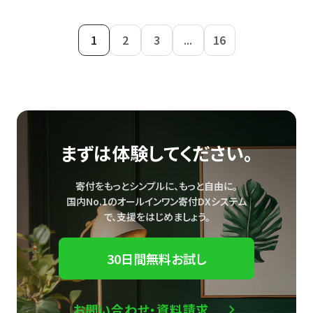
1
2
3
...
16
まずは体験してください。
寄付をもっとシンプルに、もっと自由に。
国内No.1のオールインワン寄付DXシステム
で、
支援をはじめましょう。
30日間無料お試し
お問い合わせ・資料請求