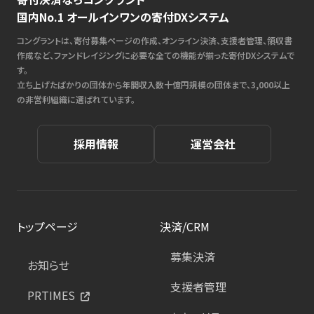
国内No.1 オールインワンの寄付DXシステム
コングラントは、寄付募集ページの作成、オンライン決済、支援者管理、領収書
作成など、ファンドレイジングに必要な全ての機能が揃った寄付DXシステムで
す。
立ち上げたばかりの団体から年間収入数十億円規模の団体まで、3,000以上
の非営利組織に選ばれています。
採用情報
運営会社
トップページ
決済/CRM
募集決済
お知らせ
支援者管理
PRTIMES