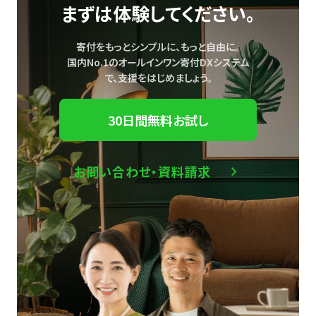
まずは体験してください。
寄付をもっとシンプルに、もっと自由に。
国内No.1のオールインワン寄付DXシステム
で、
支援をはじめましょう。
30日間無料お試し
お問い合わせ・資料請求