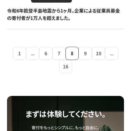
令和6年能登半島地震から1ヶ月。企業による従業員募金
の寄付者が1万人を超えました。
1
...
6
7
8
9
10
...
16
まずは体験してください。
寄付をもっとシンプルに、もっと自由に。