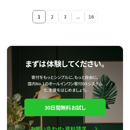
1
2
3
...
16
まずは体験してください。
寄付をもっとシンプルに、もっと自由に。
国内No.1のオールインワン寄付DXシステム
で、
支援をはじめましょう。
30日間無料お試し
お問い合わせ・資料請求