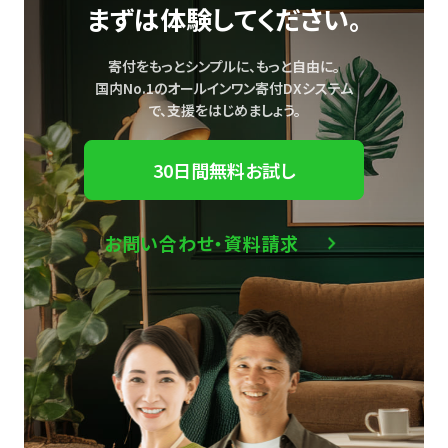
まずは体験してください。
寄付をもっとシンプルに、もっと自由に。
国内No.1のオールインワン寄付DXシステム
で、
支援をはじめましょう。
30日間無料お試し
お問い合わせ・資料請求