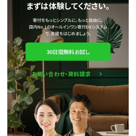
まずは体験してください。
寄付をもっとシンプルに、もっと自由に。
国内No.1のオールインワン寄付DXシステム
で、
支援をはじめましょう。
30日間無料お試し
お問い合わせ・資料請求