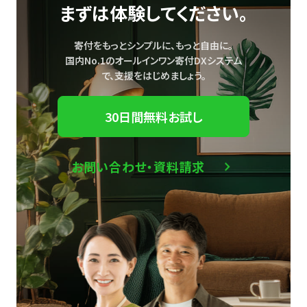
まずは体験してください。
寄付をもっとシンプルに、もっと自由に。
国内No.1のオールインワン寄付DXシステム
で、
支援をはじめましょう。
30日間無料お試し
お問い合わせ・資料請求