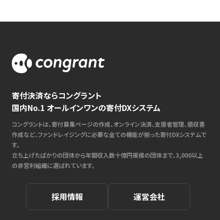
寄付決済ならコングラント
国内No.1 オールインワンの寄付DXシステム
コングラントは、寄付募集ページの作成、オンライン決済、支援者管理、領収書
作成など、ファンドレイジングに必要な全ての機能が揃った寄付DXシステムで
す。
立ち上げたばかりの団体から年間収入数十億円規模の団体まで、3,000以上
の非営利組織に選ばれています。
採用情報
運営会社