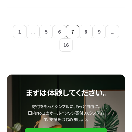
1
...
5
6
7
8
9
...
16
まずは体験してください。
寄付をもっとシンプルに、もっと自由に。
国内No.1のオールインワン寄付DXシステム
で、
支援をはじめましょう。