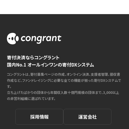
寄付決済ならコングラント
国内No.1 オールインワンの寄付DXシステム
コングラントは、寄付募集ページの作成、オンライン決済、支援者管理、領収書
作成など、ファンドレイジングに必要な全ての機能が揃った寄付DXシステムで
す。
立ち上げたばかりの団体から年間収入数十億円規模の団体まで、3,000以上
の非営利組織に選ばれています。
採用情報
運営会社