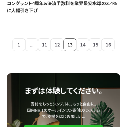
コングラント4周年＆決済手数料を業界最安水準の3.4％
に大幅引き下げ
1
...
11
12
13
14
15
16
まずは体験してください。
寄付をもっとシンプルに、もっと自由に。
国内No.1のオールインワン寄付DXシステム
で、
支援をはじめましょう。