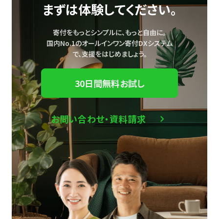
まずは体験してください。
寄付をもっとシンプルに、もっと自由に。
国内No.1のオールインワン寄付DXシステム
で、
支援をはじめましょう。
30日間無料お試し
お問い合わせ・資料請求