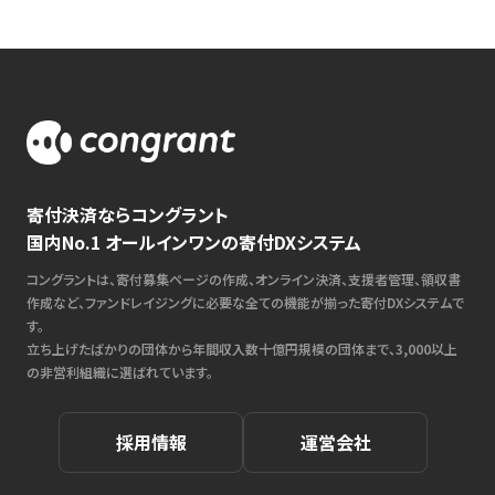
寄付決済ならコングラント
国内No.1 オールインワンの寄付DXシステム
コングラントは、寄付募集ページの作成、オンライン決済、支援者管理、領収書
作成など、ファンドレイジングに必要な全ての機能が揃った寄付DXシステムで
す。
立ち上げたばかりの団体から年間収入数十億円規模の団体まで、3,000以上
の非営利組織に選ばれています。
採用情報
運営会社