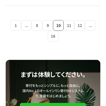
1
...
8
9
10
11
12
...
16
まずは体験してください。
寄付をもっとシンプルに、もっと自由に。
国内No.1のオールインワン寄付DXシステム
で、
支援をはじめましょう。