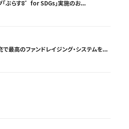
す8゛for SDGs」実施のお...
で最高のファンドレイジング・システムを...