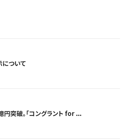
表示について
破。「コングラント for ...