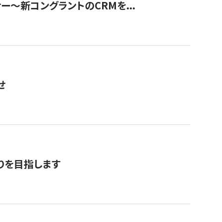
ナー〜新コングラントのCRMを...
せ
りを目指します