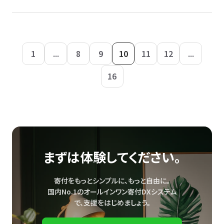
1
...
8
9
10
11
12
...
16
まずは体験してください。
寄付をもっとシンプルに、もっと自由に。
国内No.1のオールインワン寄付DXシステム
で、
支援をはじめましょう。