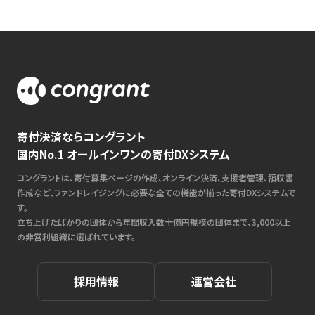
寄付決済ならコングラント
国内No.1 オールインワンの寄付DXシステム
コングラントは、寄付募集ページの作成、オンライン決済、支援者管理、領収書
作成など、ファンドレイジングに必要な全ての機能が揃った寄付DXシステムで
す。
立ち上げたばかりの団体から年間収入数十億円規模の団体まで、3,000以上
の非営利組織に選ばれています。
採用情報
運営会社