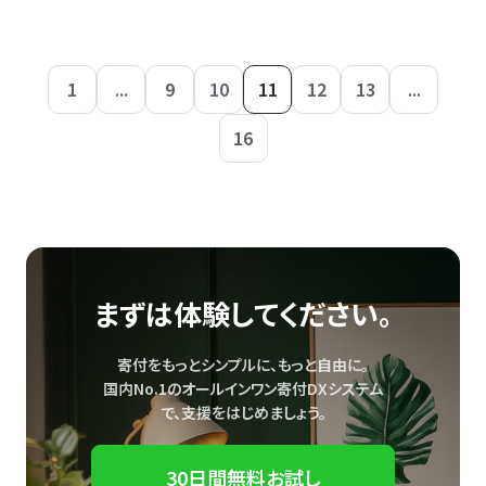
1
...
9
10
11
12
13
...
16
まずは体験してください。
寄付をもっとシンプルに、もっと自由に。
国内No.1のオールインワン寄付DXシステム
で、
支援をはじめましょう。
30日間無料お試し