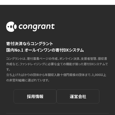
寄付決済ならコングラント
国内No.1 オールインワンの寄付DXシステム
コングラントは、寄付募集ページの作成、オンライン決済、支援者管理、領収書
作成など、ファンドレイジングに必要な全ての機能が揃った寄付DXシステムで
す。
立ち上げたばかりの団体から年間収入数十億円規模の団体まで、3,000以上
の非営利組織に選ばれています。
採用情報
運営会社