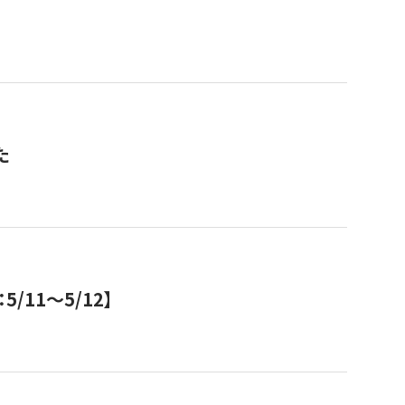
た
11～5/12】