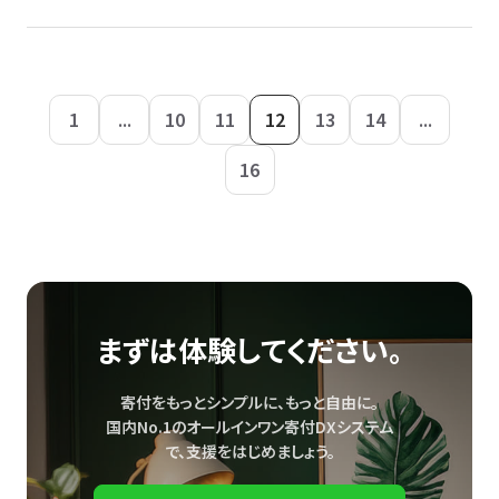
1
...
10
11
12
13
14
...
16
まずは体験してください。
寄付をもっとシンプルに、もっと自由に。
国内No.1のオールインワン寄付DXシステム
で、
支援をはじめましょう。