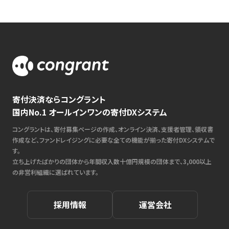
寄付決済ならコングラント
国内No.1 オールインワンの寄付DXシステム
コングラントは、寄付募集ページの作成、オンライン決済、支援者管理、領収書
作成など、ファンドレイジングに必要な全ての機能が揃った寄付DXシステムで
す。
立ち上げたばかりの団体から年間収入数十億円規模の団体まで、3,000以上
の非営利組織に選ばれています。
採用情報
運営会社