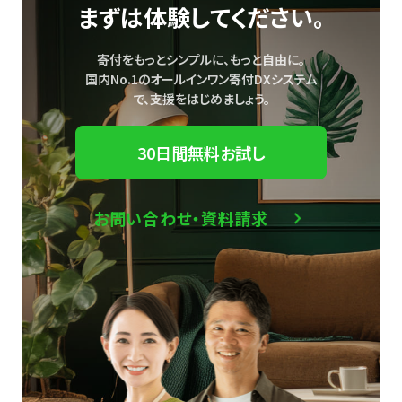
まずは体験してください。
寄付をもっとシンプルに、もっと自由に。
国内No.1のオールインワン寄付DXシステム
で、
支援をはじめましょう。
30日間無料お試し
お問い合わせ・資料請求