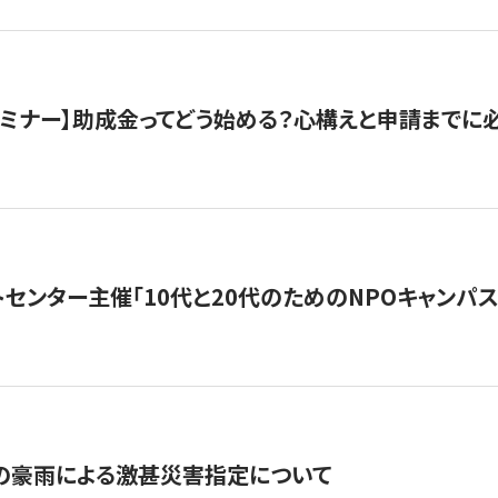
催セミナー】助成金ってどう始める？心構えと申請までに
トセンター主催「10代と20代のためのNPOキャンパ
の豪雨による激甚災害指定について