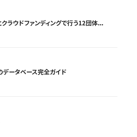
ラウドファンディングで行う12団体...
GOのデータベース完全ガイド
。