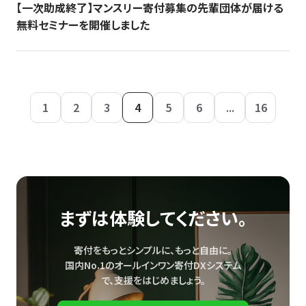
【一次助成終了】マンスリー寄付募集の先輩団体が届ける
無料セミナーを開催しました
1
2
3
4
5
6
...
16
まずは体験してください。
寄付をもっとシンプルに、もっと自由に。
国内No.1のオールインワン寄付DXシステム
で、
支援をはじめましょう。