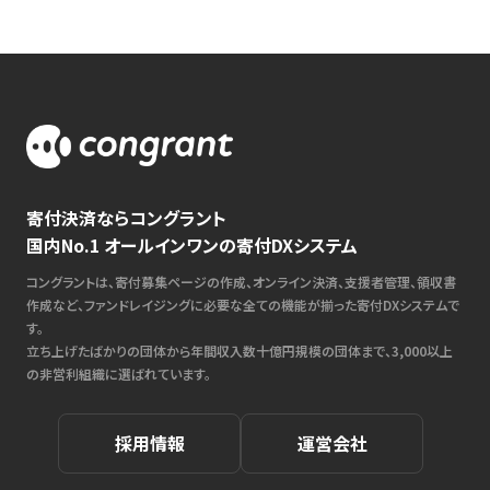
寄付決済ならコングラント
国内No.1 オールインワンの寄付DXシステム
コングラントは、寄付募集ページの作成、オンライン決済、支援者管理、領収書
作成など、ファンドレイジングに必要な全ての機能が揃った寄付DXシステムで
す。
立ち上げたばかりの団体から年間収入数十億円規模の団体まで、3,000以上
の非営利組織に選ばれています。
採用情報
運営会社