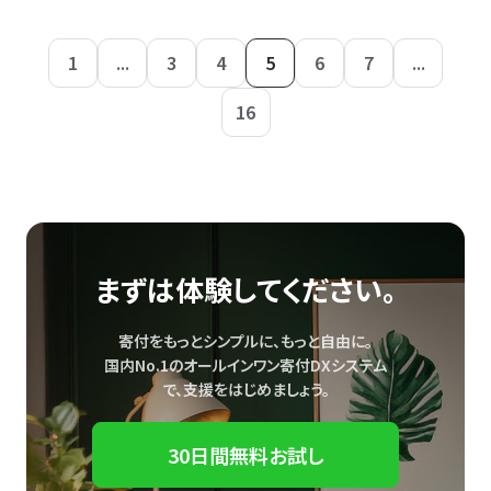
1
...
3
4
5
6
7
...
16
まずは体験してください。
寄付をもっとシンプルに、もっと自由に。
国内No.1のオールインワン寄付DXシステム
で、
支援をはじめましょう。
30日間無料お試し