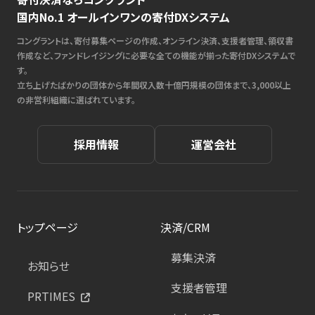
国内No.1 オールインワンの寄付DXシステム
コングラントは、寄付募集ページの作成、オンライン決済、支援者管理、領収書
作成など、ファンドレイジングに必要な全ての機能が揃った寄付DXシステムで
す。
立ち上げたばかりの団体から年間収入数十億円規模の団体まで、3,000以上
の非営利組織に選ばれています。
採用情報
運営会社
トップページ
決済/CRM
募集決済
お知らせ
支援者管理
PRTIMES