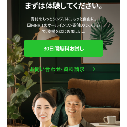
まずは体験してください。
寄付をもっとシンプルに、もっと自由に。
国内No.1のオールインワン寄付DXシステム
で、
支援をはじめましょう。
30日間無料お試し
お問い合わせ・資料請求