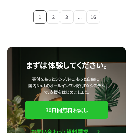
1
2
3
...
16
まずは体験してください。
寄付をもっとシンプルに、もっと自由に。
国内No.1のオールインワン寄付DXシステム
で、
支援をはじめましょう。
30日間無料お試し
お問い合わせ・資料請求