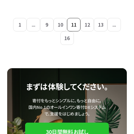
1
...
9
10
11
12
13
...
16
まずは体験してください。
寄付をもっとシンプルに、もっと自由に。
国内No.1のオールインワン寄付DXシステム
で、
支援をはじめましょう。
30日間無料お試し