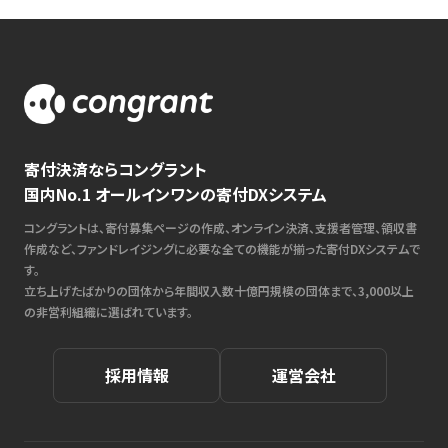
寄付決済ならコングラント
国内No.1 オールインワンの寄付DXシステム
コングラントは、寄付募集ページの作成、オンライン決済、支援者管理、領収書
作成など、ファンドレイジングに必要な全ての機能が揃った寄付DXシステムで
す。
立ち上げたばかりの団体から年間収入数十億円規模の団体まで、3,000以上
の非営利組織に選ばれています。
採用情報
運営会社