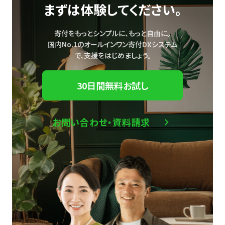
まずは体験してください。
寄付をもっとシンプルに、もっと自由に。
国内No.1のオールインワン寄付DXシステム
で、
支援をはじめましょう。
30日間無料お試し
お問い合わせ・資料請求