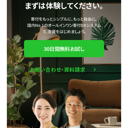
まずは体験してください。
寄付をもっとシンプルに、もっと自由に。
国内No.1のオールインワン寄付DXシステム
で、
支援をはじめましょう。
30日間無料お試し
お問い合わせ・資料請求