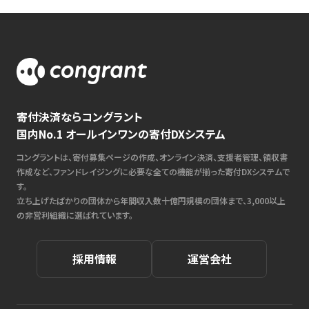
寄付決済ならコングラント
国内No.1 オールインワンの寄付DXシステム
コングラントは、寄付募集ページの作成、オンライン決済、支援者管理、領収書
作成など、ファンドレイジングに必要な全ての機能が揃った寄付DXシステムで
す。
立ち上げたばかりの団体から年間収入数十億円規模の団体まで、3,000以上
の非営利組織に選ばれています。
採用情報
運営会社