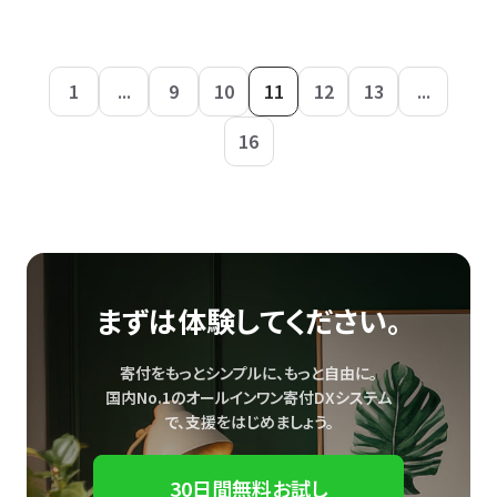
1
...
9
10
11
12
13
...
16
まずは体験してください。
寄付をもっとシンプルに、もっと自由に。
国内No.1のオールインワン寄付DXシステム
で、
支援をはじめましょう。
30日間無料お試し