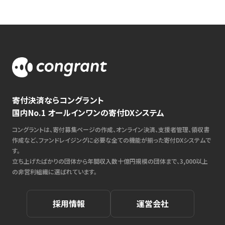
寄付決済ならコングラント
国内No.1 オールインワンの寄付DXシステム
コングラントは、寄付募集ページの作成、オンライン決済、支援者管理、領収書
作成など、ファンドレイジングに必要な全ての機能が揃った寄付DXシステムで
す。
立ち上げたばかりの団体から年間収入数十億円規模の団体まで、3,000以上
の非営利組織に選ばれています。
採用情報
運営会社