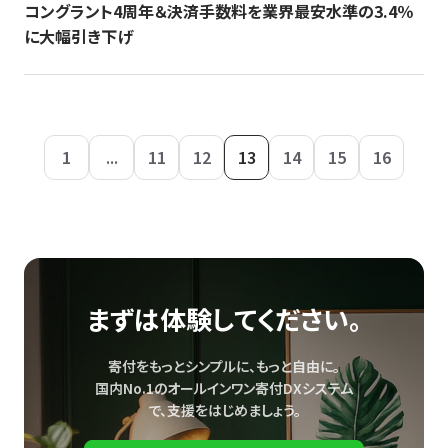
コングラント4周年＆決済手数料を業界最安水準の3.4％
に大幅引き下げ
1
...
11
12
13
14
15
16
まずは体験してください。
寄付をもっとシンプルに、もっと自由に。
国内No.1のオールインワン寄付DXシステム
で、
支援をはじめましょう。