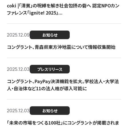
coki |「清貧」の呪縛を解き社会包摂の砦へ 認定NPOカン
ファレンス「ignite! 2025」...
2025.12.09
お知らせ
コングラント、青森県東方沖地震について情報収集開始
2025.12.03
プレスリリース
コングラント、PayPay決済機能を拡大。学校法人・大学法
人・自治体など11の法人格が導入可能に
2025.12.03
お知らせ
「未来の市場をつくる100社」にコングラントが掲載されま