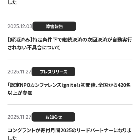
した
2025.12.03
障害報告
【解消済み】特定条件下で継続決済の次回決済が自動実行
されない不具合について
2025.11.27
プレスリリース
「認定NPOカンファレンスignite!」初開催、全国から420名
以上が参加
2025.11.27
お知らせ
コングラントが寄付月間2025のリードパートナーになりま
した