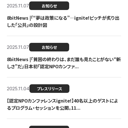
2025.11.07
お知らせ
8bitNews |「“夢は政策になる”—ignite!ピッチが炙り出
した「公共」の設計図
2025.11.07
お知らせ
8bitNews |「貧困の終わりは、まだ誰も見たことがない“新
しさ”だ」日本初「認定NPOカンファ...
2025.11.04
プレスリリース
【認定NPOカンファレンスignite!】40名以上のゲストによ
るプログラム・セッションを公開。11...