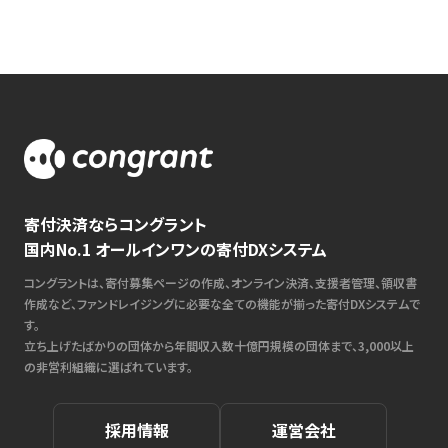
寄付決済ならコングラント
国内No.1 オールインワンの寄付DXシステム
コングラントは、寄付募集ページの作成、オンライン決済、支援者管理、領収書
作成など、ファンドレイジングに必要な全ての機能が揃った寄付DXシステムで
す。
立ち上げたばかりの団体から年間収入数十億円規模の団体まで、3,000以上
の非営利組織に選ばれています。
採用情報
運営会社