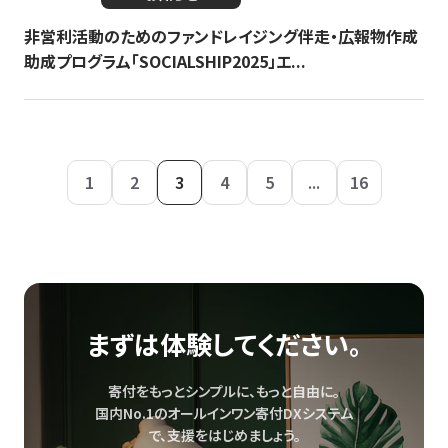
非営利活動のためのファンドレイジング伴走・広報物作成
助成プログラム「SOCIALSHIP2025」エ...
1
2
3
4
5
...
16
まずは体験してください。
寄付をもっとシンプルに、もっと自由に。
国内No.1のオールインワン寄付DXシステム
で、
支援をはじめましょう。