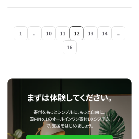
1
...
10
11
12
13
14
...
16
まずは体験してください。
寄付をもっとシンプルに、もっと自由に。
国内No.1のオールインワン寄付DXシステム
で、
支援をはじめましょう。