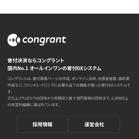
寄付決済ならコングラント
国内No.1 オールインワンの寄付DXシステム
コングラントは、寄付募集ページの作成、オンライン決済、支援者管理、領収書
作成など、ファンドレイジングに必要な全ての機能が揃った寄付DXシステムで
す。
立ち上げたばかりの団体から年間収入数十億円規模の団体まで、3,000以上
の非営利組織に選ばれています。
採用情報
運営会社