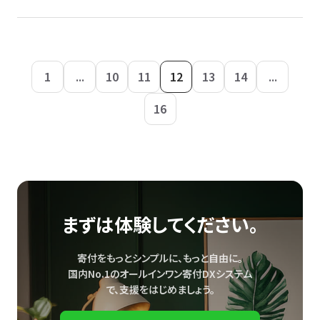
1
...
10
11
12
13
14
...
16
まずは体験してください。
寄付をもっとシンプルに、もっと自由に。
国内No.1のオールインワン寄付DXシステム
で、
支援をはじめましょう。