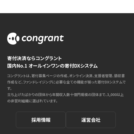
寄付決済ならコングラント
国内No.1 オールインワンの寄付DXシステム
コングラントは、寄付募集ページの作成、オンライン決済、支援者管理、領収書
作成など、ファンドレイジングに必要な全ての機能が揃った寄付DXシステムで
す。
立ち上げたばかりの団体から年間収入数十億円規模の団体まで、3,000以上
の非営利組織に選ばれています。
採用情報
運営会社